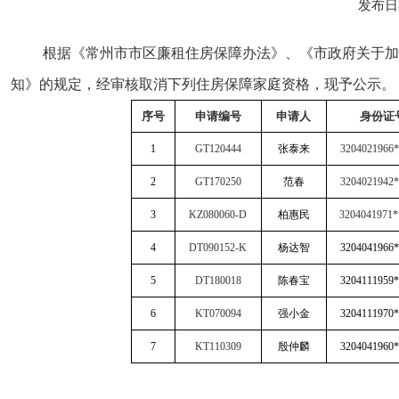
发布日期
根据《常州市市区廉租住房保障办法》、《市政府关于加
知》的规定，经审核取消下列住房保障家庭资格，现予公示。
序号
申请编号
申请人
身份证
1
GT120444
张泰来
3204021966*
2
GT170250
范春
3204021942*
3
KZ080060-D
柏惠民
3204041971
4
DT090152-K
杨达智
3204041966*
5
DT180018
陈春宝
3204111959*
6
KT070094
强小金
3204111970*
7
KT110309
殷仲麟
3204041960*