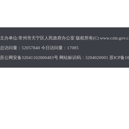
主办单位:常州市天宁区人民政府办公室 版权所有(C) www.cztn.gov.cn E-m
总访问量：
52057840 今日访问量：
17085
苏公网安备32041102000483号 网站标识码：3204020001
苏ICP备10