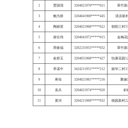
2
贾国强
3204021970*****011
翠竹新
3
鲍为群
3204041969*****445
清凉新
4
陶丽英
3204021968*****622
朝阳三村
5
5
谢任伟
3204041972*****015
金梅花
6
周春福
3202231955*****032
翠竹新
7
俞群玉
3204051968*****427
怡康花园
1
8
李谋中
3424211951*****212
丽华二村
3
9
蒋俭
3204021981*****216
聚缘
10
袁兵
3204021974*****020
斜
11
黄河
3204211969*****932
桃园新村
2