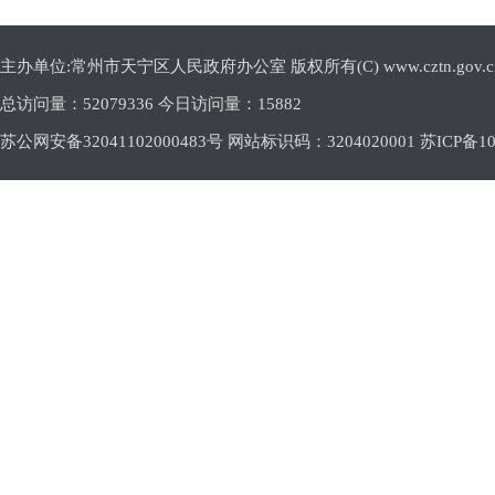
主办单位:常州市天宁区人民政府办公室 版权所有(C) www.cztn.gov.cn E-m
总访问量：
52079336 今日访问量：
15882
苏公网安备32041102000483号 网站标识码：3204020001
苏ICP备10