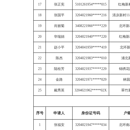
17
张正宪
5101261954*****015
红梅新
18
张国平
3204021960*****216
清凉新村
11
19
肖丽菊
3408221966*****229
北环新
20
华瑞娟
3204021940*****220
红梅新
21
赵小平
3204041959*****419
北环
22
陈杰
3204021983*****010
浦北
23
陆桂芳
3204021937*****229
锦绣花
24
金路
3204021971*****029
林园
25
戴秀英
3204021962*****02X
翠竹
序号
申请人
身份证号码
户
1
张福安
3204021947*****034
北环南