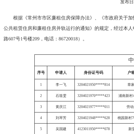
发布日期
根据《常州市市区廉租住房保障办法》、《市政府关于加
公共租赁住房和廉租住房并轨运行的通知》的规定，经过本人
路607号1号楼209，电话：86720018）。
中
序号
申请人
身份证号码
户
1
李一飞
3204021950*****814
章
2
石筱雯
3204021970*****423
浦南新村
3
黄庆江
3204021977*****011
劳动
4
刘琴芳
3204021948*****628
桃园新村
7
5
吴国建
4123011950*****078
新