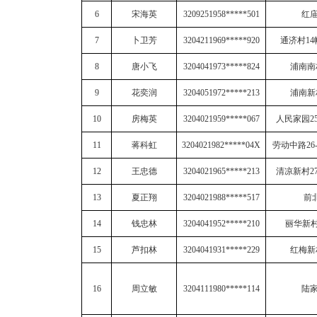
6
宋海英
3209251958*****501
红
7
卜卫芳
3204211969*****920
通济村
14
8
唐小飞
3204041973*****824
浦南南
9
花奕润
3204051972*****213
浦南新
10
房梅英
3204021959*****067
人民家园
2
11
蒋科虹
3204021982*****04X
劳动中路
26
12
王忠德
3204021965*****213
清凉新村
2
13
夏正翔
3204021988*****517
前
14
钱忠林
3204041952*****210
丽华新
15
芦扣林
3204041931*****229
红梅新
16
周立敏
3204111980*****114
陆