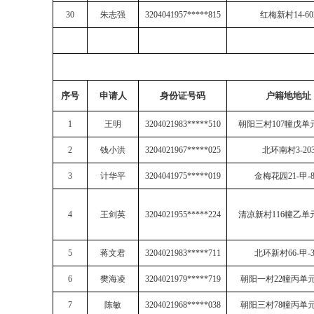
30
朱志强
3204041957*****815
红梅新村
14-60
序号
申请人
身份证号码
户籍地地址
1
王明
3204021983*****510
朝阳三村
107
幢戊单
2
钱小洪
3204021967*****025
北环南村
3-20
3
计华平
3204041975*****019
金梅花园
21-
甲
-
4
王剑英
3204021955*****224
清凉新村
116
幢乙单
5
蒋文
君
3204021983*****711
北环新村
66-
甲
-
6
樊海凌
3204021979*****719
朝阳一村
22
幢丙单
7
陈敏
3204021968*****038
朝阳三村
78
幢丙单