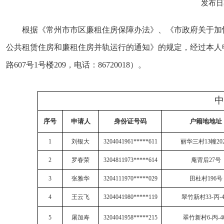
发布日期
根据《常州市市区廉租住房保障办法》、《市政府关于加
公共租赁住房和廉租住房并轨运行的通知》的规定，经过本人
路607号1号楼209，电话：86720018）。
中
序号
申请人
身份证号码
户籍地地址
1
刘银大
3204041961*****611
丽华三村
13
幢
20
2
罗春荣
3204811973*****614
庵背后
27
号
3
张雅华
3204111970*****029
田杜村
196
号
4
王云飞
3204041980*****119
翠竹新村
33-
丙
-
5
屠加寿
3204041958*****215
翠竹新村
6-
丙
-4