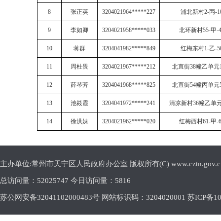
8
张正英
3204021964*****227
浦北新村
2-
丙
-1
9
李如卿
3204021958*****033
北环新村
55-
甲
-
10
蒋群
3204041982*****849
红梅东村
1-
乙
-5
11
周杜畏
3204021967*****212
北直街
38
幢乙单元
12
薛琴芳
3204041968*****825
北直街
54
幢丙单元
13
池筱霞
3204041972*****241
清凉新村
36
幢乙单
14
徐洪妹
3204021962*****020
红梅西村
61-
甲
-
主办单位:常州市天宁区人民政府办公室 版权所有(C) www.cztn.gov.cn E-m
总访问量：
52025747 今日访问量：
5816
苏公网安备32041102000483号 网站标识码：3204020001
苏ICP备10