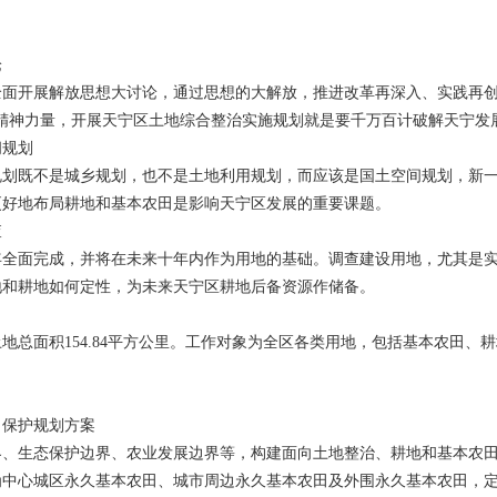
论
全面开展解放思想大讨论，通过思想的大解放，推进改革再深入、实践再创
精神力量，开展天宁区土地综合整治实施规划就是要千万百计破解天宁发
间规划
规划既不是城乡规划，也不是土地利用规划，而应该是国土空间规划，新
更好地布局耕地和基本农田是影响天宁区发展的重要课题。
查
9年全面完成，并将在未来十年内作为用地的基础。调查建设用地，尤其是
地和耕地如何定性，为未来天宁区耕地后备资源作储备。
地总面积154.84平方公里。工作对象为全区各类用地，包括基本农田、
田保护规划方案
界、生态保护边界、农业发展边界等，构建面向土地整治、耕地和基本农
为中心城区永久基本农田、城市周边永久基本农田及外围永久基本农田，