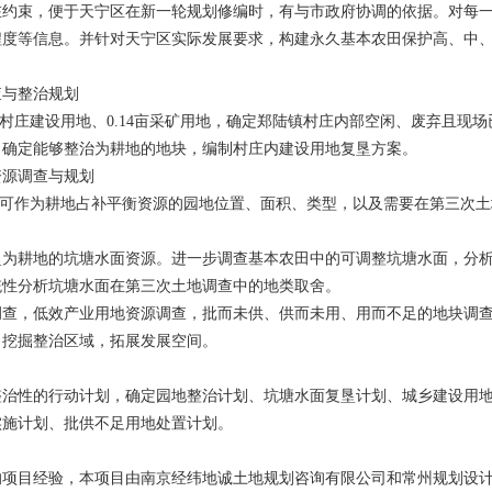
在约束，便于天宁区在新一轮规划修编时，有与市政府协调的依据。对每
程度等信息。并针对天宁区实际发展要求，构建永久基本农田保护高、中
查与整治规划
亩的村庄建设用地、0.14亩采矿用地，确定郑陆镇村庄内部空闲、废弃且现
，确定能够整治为耕地的地块，编制村庄内建设用地复垦方案。
资源调查与规划
万亩可作为耕地占补平衡资源的园地位置、面积、类型，以及需要在第三次
垦为耕地的坑塘水面资源。进一步调查基本农田中的可调整坑塘水面，分
统性分析坑塘水面在第三次土地调查中的地类取舍。
调查，低效产业用地资源调查，批而未供、供而未用、用而不足的地块调
，挖掘整治区域，拓展发展空间。
整治性的行动计划，确定园地整治计划、坑塘水面复垦计划、城乡建设用
实施计划、批供不足用地处置计划。
的项目经验，本项目由南京经纬地诚土地规划咨询有限公司和常州规划设