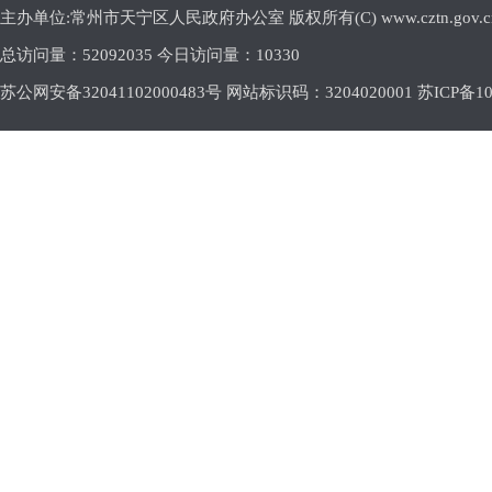
主办单位:常州市天宁区人民政府办公室 版权所有(C) www.cztn.gov.cn E-m
总访问量：
52092035 今日访问量：
10330
苏公网安备32041102000483号 网站标识码：3204020001
苏ICP备10