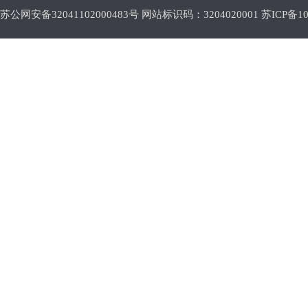
苏公网安备32041102000483号 网站标识码：3204020001
苏ICP备10