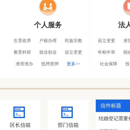
个人服务
法
生育收养
户籍办理
民族宗教
设立变更
准
教育科研
就业创业
设立变更
年检年审
税
准营准办
抵押质押
更多>>
社会保障
投
信件标题
结婚登记需要
区长信箱
部门信箱