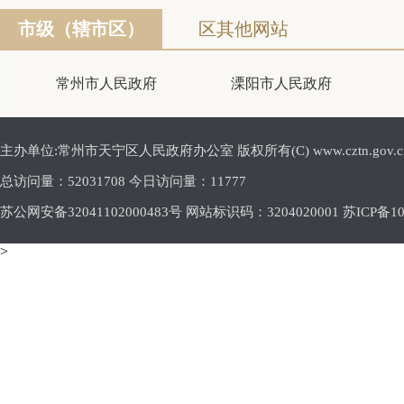
市级（辖市区）
区其他网站
常州市人民政府
溧阳市人民政府
主办单位:常州市天宁区人民政府办公室 版权所有(C) www.cztn.gov.cn E-m
总访问量：
52031708 今日访问量：
11777
苏公网安备32041102000483号 网站标识码：3204020001
苏ICP备10
>