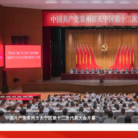
中国共产党常州市天宁区第十二次代表大会开幕
区委常委会召开会议
天宁区收听收看庆祝中国共产党成立105周年大会
区委理论学习中心组举行专题学习报告会
区四套班子领导开展“六一”走访慰问活动
全区年轻干部座谈会召开