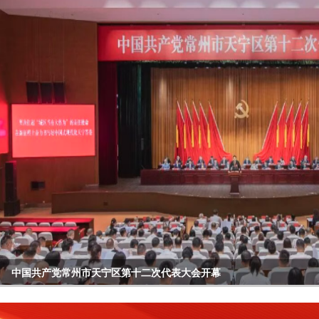
区委常委会召开会议
中国共产党常州市天宁区第十二次代表大会开幕
天宁区收听收看庆祝中国共产党成立105周年大会
区委理论学习中心组举行专题学习报告会
区四套班子领导开展“六一”走访慰问活动
全区年轻干部座谈会召开
null