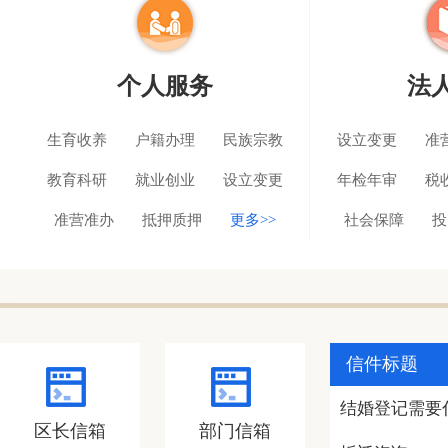
个人服务
法
生育收养
户籍办理
民族宗教
设立变更
准
教育科研
就业创业
设立变更
年检年审
税
准营准办
抵押质押
更多>>
社会保障
投
信件标题
结婚登记需要
区长信箱
部门信箱