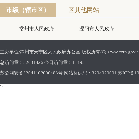
市级（辖市区）
区其他网站
常州市人民政府
溧阳市人民政府
主办单位:常州市天宁区人民政府办公室 版权所有(C) www.cztn.gov.cn E-m
总访问量：
52031426 今日访问量：
11495
苏公网安备32041102000483号 网站标识码：3204020001
苏ICP备10
>