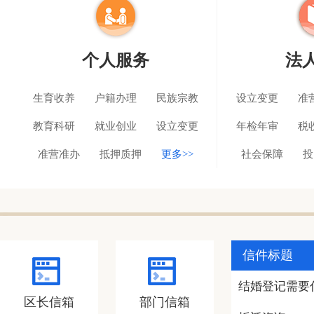
个人服务
法
生育收养
户籍办理
民族宗教
设立变更
准
教育科研
就业创业
设立变更
年检年审
税
准营准办
抵押质押
更多>>
社会保障
投
信件标题
结婚登记需要
区长信箱
部门信箱