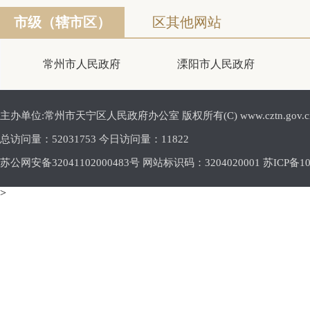
市级（辖市区）
区其他网站
常州市人民政府
溧阳市人民政府
主办单位:常州市天宁区人民政府办公室 版权所有(C) www.cztn.gov.cn E-m
总访问量：
52031753 今日访问量：
11822
苏公网安备32041102000483号 网站标识码：3204020001
苏ICP备10
>