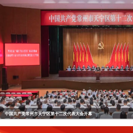
中国共产党常州市天宁区第十二次代表大会开幕
区委常委会召开会议
天宁区收听收看庆祝中国共产党成立105周年大会
区委理论学习中心组举行专题学习报告会
区四套班子领导开展“六一”走访慰问活动
全区年轻干部座谈会召开