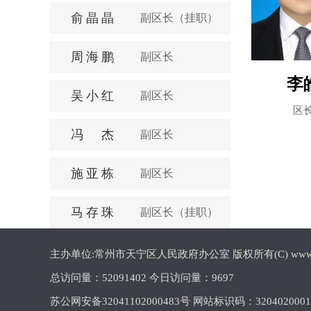
俞晶晶
副区长（挂职）
周海鹏
副区长
李
吴小红
副区长
区
冯杰
副区长
施亚栋
副区长
马存珠
副区长（挂职）
主办单位:常州市天宁区人民政府办公室 版权所有(C) www.cztn.gov
总访问量：
52091402 今日访问量：
9697
苏公网安备32041102000483号 网站标识码：320402000