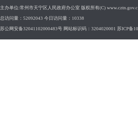
主办单位:常州市天宁区人民政府办公室 版权所有(C) www.cztn.gov.cn E-m
总访问量：
52092043 今日访问量：
10338
苏公网安备32041102000483号 网站标识码：3204020001
苏ICP备10