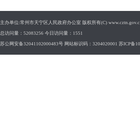
主办单位:常州市天宁区人民政府办公室 版权所有(C) www.cztn.gov.cn E-m
总访问量：
52083256 今日访问量：
1551
苏公网安备32041102000483号 网站标识码：3204020001
苏ICP备10