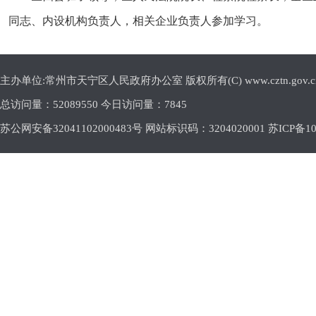
同志、内设机构负责人，相关企业负责人参加学习。
主办单位:常州市天宁区人民政府办公室 版权所有(C) www.cztn.gov.cn E-m
总访问量：
52089550 今日访问量：
7845
苏公网安备32041102000483号 网站标识码：3204020001
苏ICP备10