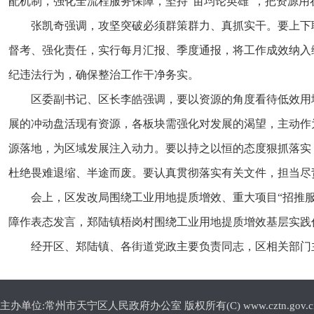
配机制，强化全流程服务保障，坚持“亩均论英雄”，把资源用
张凯奇强调，攻坚突破必须群策群力、真抓实干。要上下
督考、强化责任，实行每月汇报、季度通报，将工作成效纳入
纪违法行为，确保整治工作干净务实。
区委副书记、区长李皓强调，要以资源的角度看待低效用
展的冲动盘活现有资源，各板块需强化对发展的渴望，主动作
源落地，为区域发展注入动力。要以持之以恒的态度狠抓落实
杜绝畏难退缩、半途而废。要认真贯彻落实有关文件，担当尽
会上，区发改局围绕工业用地提质增效、重大项目“招推
障作表态发言，郑陆镇梧岗村围绕工业用地提质增效基层实践
经开区、郑陆镇、各街道党政主要负责同志，区相关部门
主办单位:常州市天宁区人民政府办公室 版权所有(C) www.cztn.gov.cn E-m