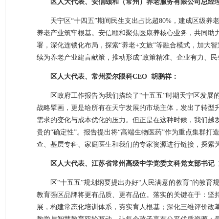
区人大代表、安信颐和（常州）养老服务有限公司总经理
天宁区“十四五”期间民生支出占比超80%，建成区级养
养老产业筑牢根基。安信颐和聚焦医康养核心业务，共同助力“
署，深化连锁化布局，探索“养老+文旅”等融合模式，加大
续为养老产业建言献策，推动形成“政策精准、企业有力、民
区人大代表、常州爱尔眼科CEO 胡鹏祥：
区政府工作报告为我们描绘了“十五五”时期天宁区发展
战略擘画，更是给所有在天宁发展的市场主体，发出了转型
需求的变化与成本优化的压力。但正是在这种时候，我们越
贵的“确定性”。报告提出将“高端生物医药”作为重点集群
查、基层专科、家庭医生和我们的专家资源进行链接，探索
区人大代表、江苏省常州高级中学党委文科党支部书记 
区
“
十五五
”规划
纲要提出办好“人民满意的教育”的教育
教育强区品牌将更有品质、更有品位。落实的关键在于：坚持
展，构建常态化培训体系，夯实育人根基；深化三维评价改革