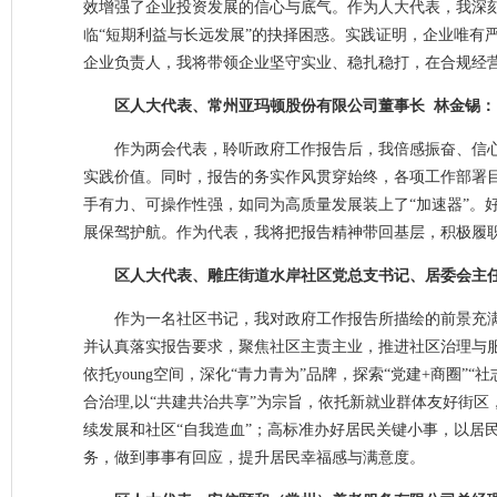
效增强了企业投资发展的信心与底气。作为人大代表，我深
临“短期利益与长远发展”的抉择困惑。实践证明，企业唯有
企业负责人，我将带领企业坚守实业、稳扎稳打，在合规经
区人大代表、常州亚玛顿股份有限公司董事长 林金锡：
作为两会代表，聆听政府工作报告后，我倍感振奋、信
实践价值。同时，报告的务实作风贯穿始终，各项工作部署
手有力、可操作性强，如同为高质量发展装上了“加速器”。
展保驾护航。作为代表，我将把报告精神带回基层，积极履
区人大代表、雕庄街道水岸社区党总支书记、居委会主任
作为一名社区书记，我对政府工作报告所描绘的前景充
并认真落实报告要求，聚焦社区主责主业，推进社区治理与
依托young空间，深化“青力青为”品牌，探索“党建+商圈
合治理,以“共建共治共享”为宗旨，依托新就业群体友好街
续发展和社区“自我造血”；高标准办好居民关键小事，以居
务，做到事事有回应，提升居民幸福感与满意度。