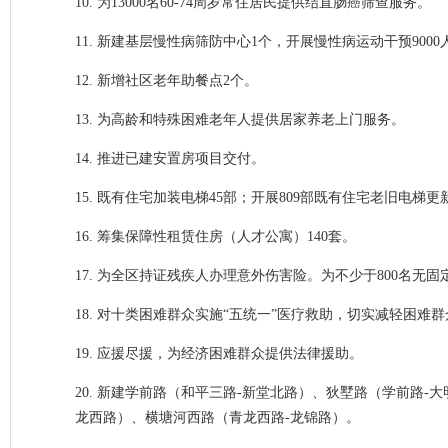
10. 为13000名60-74周岁常住居民提供结直肠癌筛查服务。
11. 新建基层慢性病筛防中心1个，开展慢性病运动干预9000
12. 新增社区老年助餐点2个。
13. 为高龄和特殊困难老年人提供居家养老上门服务。
14. 推进已建安置房项目交付。
15. 既有住宅加装电梯45部；开展809部既有住宅老旧电梯
16. 筹集保障性租赁住房（人才公寓）140套。
17. 为全区持证残疾人办理意外伤害险。为不少于800名无
18. 对十类困难群众实施“五统一”医疗救助，切实减轻困
19. 应援尽援，为经济困难群众提供法律援助。
20. 新建学前路（和平三路-新堂北路）、狄墅路（学前路
龙西路）、横塘河西路（青龙西路-龙锦路）。