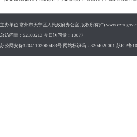
主办单位:常州市天宁区人民政府办公室 版权所有(C) www.cztn.gov.cn E-m
总访问量：
52103213 今日访问量：
10877
苏公网安备32041102000483号 网站标识码：3204020001
苏ICP备10