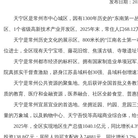
发布日期：20
天宁区是常州市中心城区，因有1300年历史的“东南第一丛
区、1个省级高新技术产业开发区。2025年末，常住人口68.12
天宁是常州历史文化的展示区。800米长的“江南名士第一
位进士，全区现有天宁宝塔、藤花旧馆、焦溪古镇、寺墩遗址
天宁是常州都市经济的标杆区。拥有国家制造业单项冠军、专
院真抓实干督查激励，跻身江苏县域科创30强、县域科创增速
天宁是常州公共资源的聚集地。先后获评全国首批义务教
质的教育、医疗和金融资源，医养融合、社区全龄食堂、普惠
天宁是常州宜居宜业的首选地。坐拥近园、约园、意园三
量的万象城，以及购物中心、天宁吾悦等高端商业综合体，给全
2025年，全区实现地区生产总值1040.1亿元，同比增长4
投资138.8亿元；居民人均可支配收入74881元，同比增长3.7%