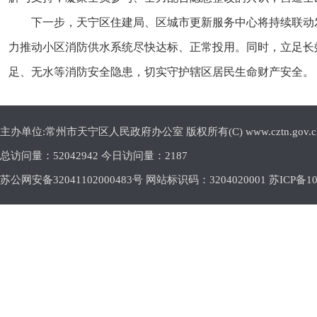
下一步，天宁区住建局、区城市更新服务中心将持续联动
力推动小区消防供水系统尽快达标、正常投用。同时，立足长
足、无水等消防安全隐患，切实守护辖区居民生命财产安全。
主办单位:常州市天宁区人民政府办公室 版权所有(C) www.cztn.gov.cn E-m
总访问量：
52042942 今日访问量：
2187
苏公网安备32041102000483号 网站标识码：3204020001
苏ICP备10