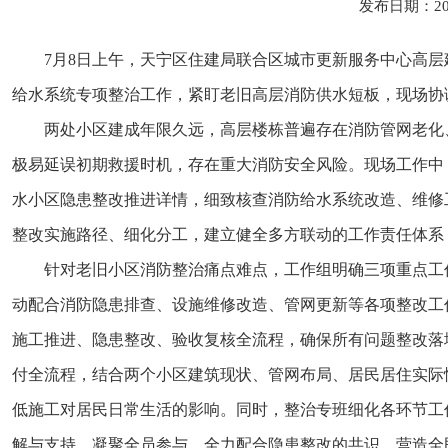
发布日期：20
7月8日上午，天宁区住建局联合区城市更新服务中心高
给水系统专项整治工作，紧盯老旧高层消防供水短板，现场协
两处小区建成年限久远，高层楼栋普遍存在消防管网老化
极易延误初期救援时机，存在重大消防安全风险。现场工作中
水小区隐患整改推进详情，细致核查消防给水系统改造、维修
整改实施路径、细化分工，建立健全多方联动的工作责任体系
针对老旧小区消防整治痛点难点，工作组明确三项重点工
动配合消防隐患排查、设施维修改造、管网更新等各项整改工
施工推进、隐患整改、验收复核全流程，确保所有问题整改落
付全流程，结合两个小区建筑现状、管网布局、居民居住实际
低施工对居民日常生活的影响。同时，整治专班细化各环节工
解与支持，凝聚全员参与、全力配合隐患整改的共识，营造全