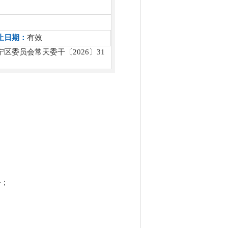
止日期：
有效
委员会常天委干〔2026〕31
务；