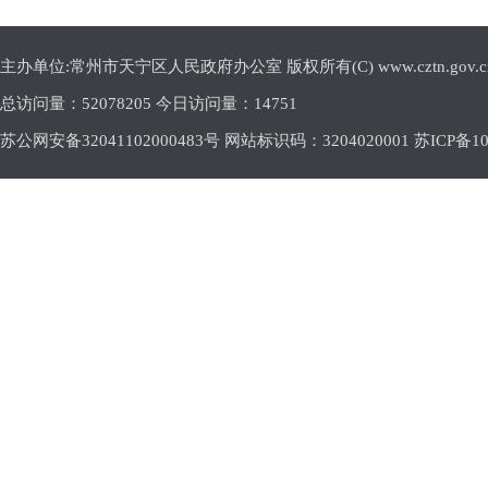
主办单位:常州市天宁区人民政府办公室 版权所有(C) www.cztn.gov.cn E-m
总访问量：
52078205 今日访问量：
14751
苏公网安备32041102000483号 网站标识码：3204020001
苏ICP备10