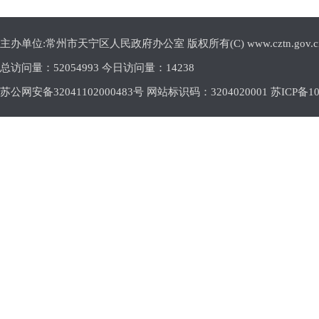
主办单位:常州市天宁区人民政府办公室 版权所有(C) www.cztn.gov.cn E-m
总访问量：
52054993 今日访问量：
14238
苏公网安备32041102000483号 网站标识码：3204020001
苏ICP备10