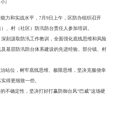
小
〗
责能力和实战水平，
7
月
9
日上午，区防办组织召开
道）、村（社区）防汛防台责任人参加培训。
，深刻汲取防汛工作教训，全面强化底线思维和风险
点及基层防汛防台体系建设的先进经验。部分镇、村
政治站位，树牢底线思维、极限思维，坚决克服侥幸
落实得更细致一些。
害的不确定性，坚决打好打赢防御台风
“
巴威
”
这场硬