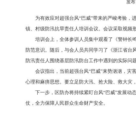
发布
为有效应对超强台风
“
巴威
”
带来的严峻考验，
镇、村级防汛抗旱责任人培训会议。会议采取视频
培训会上，全体参训人员集中观看了《警钟长
防范意识。随后，与会人员共同学习了《浙江省台
防汛责任人围绕基层防汛防台工作中遇到的实际问
会议指出，当前超强台风
“
巴威
”
来势汹汹，灾
心理和麻痹思想。要立足防大汛、抢大险、救大灾
下一步，区防办将持续紧盯台风
“
巴威
”
发展动
仗，全力保障人民群众生命财产安全。