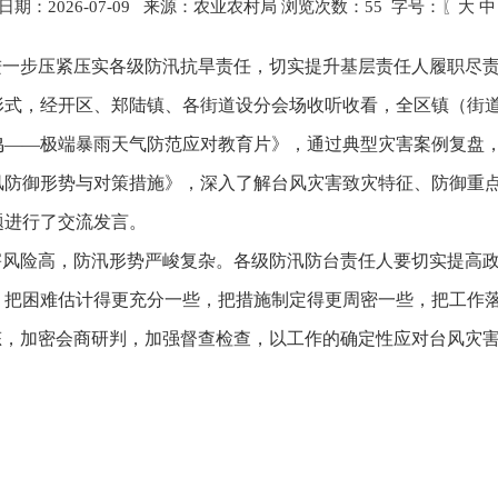
日期：2026-07-09 来源：农业农村局 浏览次数：
55
字号：〖
大
中
进一步压紧压实各级防汛抗旱责任，切实提升基层责任人履职尽
形式，经开区、郑陆镇、各街道设分会场收听收看，全区镇（街
鸣
——
极端暴雨天气防范应对教育片》，通过典型灾害案例复盘
风防御形势与对策措施》，深入了解台风灾害致灾特征、防御重
题进行了交流发言。
害风险高，防汛形势严峻复杂。各级防汛
防台
责任人要切实提高
，把困难估计得更充分一些，把措施制定得更周密一些，把工作
态，加密会商研判，加强督查检查，以工作的确定性应对台风灾