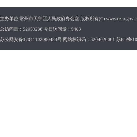
主办单位:常州市天宁区人民政府办公室 版权所有(C) www.cztn.gov.cn E-m
总访问量：
52050238 今日访问量：
9483
苏公网安备32041102000483号 网站标识码：3204020001
苏ICP备10