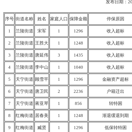
发布日期：20
序号
街道名称
姓名
家庭人口
保障金额
停保原因
1
兰陵街道
宋军
1
1296
收入超标
2
兰陵街道
王胜大
1
1248
收入超标
3
兰陵街道
唐延伟
3
1435
收入超标
4
兰陵街道
李中山
1
1040
收入超标
5
天宁街道
顾雪平
1
1296
金融资产超标
6
天宁街道
唐卫民
2
2236
户籍迁出
7
天宁街道
蒋亚琴
1
856
转特困
8
红梅街道
居春美
1
1248
渐退缓退到期
9
红梅街道
臧贤
1
1296
低保转特困