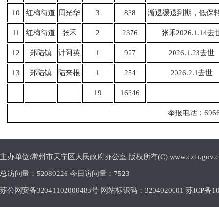
10
红梅街道
周光华
3
838
渐退缓退到期，低保
11
红梅街道
张禾
2
2376
张禾2026.1.14去
12
郑陆镇
计阿英
1
927
2026.1.23去世
13
郑陆镇
陆来根
1
254
2026.2.1去世
19
16346
举报电话：6966
主办单位:常州市天宁区人民政府办公室 版权所有(C) www.cztn.gov.cn E-m
总访问量：
52089226 今日访问量：
7523
苏公网安备32041102000483号 网站标识码：3204020001
苏ICP备10