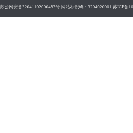
苏公网安备32041102000483号 网站标识码：3204020001
苏ICP备10