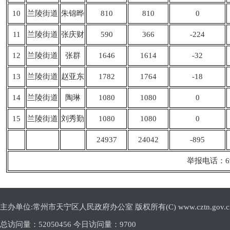
10
兰陵街道
朱锦晔
810
810
0
11
兰陵街道
张庆财
590
366
-224
12
兰陵街道
张群
1646
1614
-32
13
兰陵街道
赵亚东
1782
1764
-18
14
兰陵街道
陶琳
1080
1080
0
15
兰陵街道
刘秀勤
1080
1080
0
24937
24042
-895
举报电话：69
主办单位:常州市天宁区人民政府办公室 版权所有(C) www.cztn.gov.cn E-m
总访问量：
52050456 今日访问量：
9700