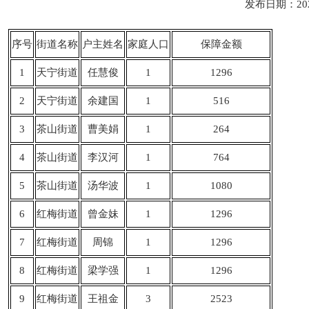
发布日期：20
序号
街道名称
户主姓名
家庭人口
保障金额
1
天宁街道
任慧俊
1
1296
2
天宁街道
余建国
1
516
3
茶山街道
曹美娟
1
264
4
茶山街道
李汉河
1
764
5
茶山街道
汤华波
1
1080
6
红梅街道
曾金妹
1
1296
7
红梅街道
周锦
1
1296
8
红梅街道
梁学强
1
1296
9
红梅街道
王祖金
3
2523