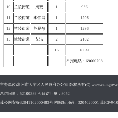
10
兰陵街道
周宏
1
936
11
兰陵街道
李伟昌
1
1296
12
兰陵街道
芦易彤
1
1296
13
兰陵街道
艾洁
2
2182
16
16041
举报电话：69660708
主办单位:常州市天宁区人民政府办公室 版权所有(C) www.cztn.gov.cn E-m
总访问量：
52100389 今日访问量：
8052
苏公网安备32041102000483号 网站标识码：3204020001
苏ICP备10