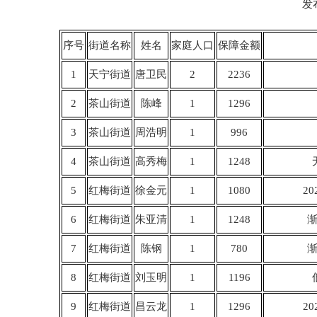
发
序号
街道名称
姓名
家庭人口
保障金额
1
天宁街道
唐卫民
2
2236
2
茶山街道
陈峰
1
1296
3
茶山街道
周浩明
1
996
4
茶山街道
高秀梅
1
1248
5
红梅街道
徐金元
1
1080
20
6
红梅街道
朱亚清
1
1248
7
红梅街道
陈钢
1
780
8
红梅街道
刘玉明
1
1196
9
红梅街道
昌云龙
1
1296
20