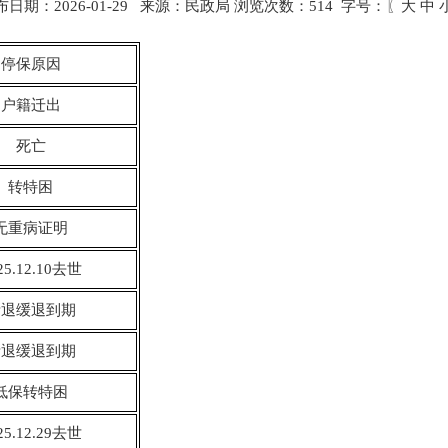
布日期：2026-01-29 来源：民政局 浏览次数：
514
字号：〖
大
中
停保原因
户籍迁出
死亡
转特困
无重病证明
25.12.10去世
渐退缓退到期
渐退缓退到期
低保转特困
25.12.29去世