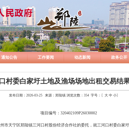
通知公告
工作要闻
动态新闻
政务公开
口村委白家圩土地及渔场场地出租交易结
发布日期：2026-03-25 来源：郑陆镇 浏览次数：
354
字号：〖
大
中
小
〗
项目编号：320402109P26030002
常州市天宁区郑陆镇三河口村股份经济合作社的委托，就三河口村委白家