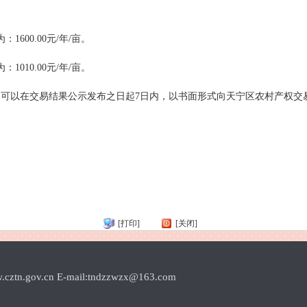
600.00元/年/亩。
010.00元/年/亩。
可以在交易结果公示发布之日起7日内，以书面形式向天宁区农村产权交
[打印]
[关闭]
.cn E-mail:tndzzwzx@163.com