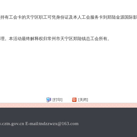
），持有工会卡的天宁区职工可凭身份证及本人工会服务卡到郑陆金源国际影
处理。本活动最终解释权归常州市天宁区郑陆镇总工会所有。
[打印]
[关闭]
.cn E-mail:tndzzwzx@163.com