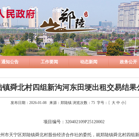
通知公告
工作要闻
动态新闻
政务公开
陆镇舜北村四组新沟河东田埂出租交易结果
发布日期：2026-01-08 来源：郑陆镇 浏览次数：
75
字号：〖
大
中
小
〗
项目编号：320402109P25120002
常州市天宁区郑陆镇舜北村股份经济合作社的委托，就郑陆镇舜北村四组