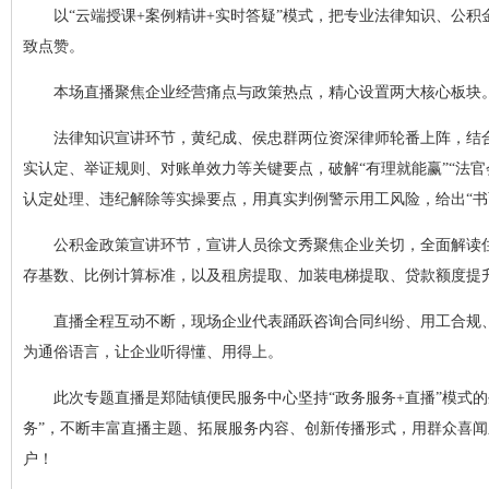
以“云端授课+案例精讲+实时答疑”模式，把专业法律知识、公
致点赞。
本场直播聚焦企业经营痛点与政策热点，精心设置两大核心板块
法律知识宣讲环节，黄纪成、侯忠群两位资深律师轮番上阵，结
实认定、举证规则、对账单效力等关键要点，破解“有理就能赢”“法
认定处理、违纪解除等实操要点，用真实判例警示用工风险，给出“书
公积金政策宣讲环节，宣讲人员徐文秀聚焦企业关切，全面解读住
存基数、比例计算标准，以及租房提取、加装电梯提取、贷款额度提
直播全程互动不断，现场企业代表踊跃咨询合同纠纷、用工合规
为通俗语言，让企业听得懂、用得上。
此次专题直播是郑陆镇便民服务中心坚持“政务服务+直播”模式的
务”，不断丰富直播主题、拓展服务内容、创新传播形式，用群众喜
户！