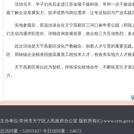
活动当天，学子们先后走进江苏金陵干燥科技、常州一步干燥设
观了解企业发展实力、技术优势与岗位需求，让专业知识与产业实践
实地参观后，双选洽谈会在天宁高新区三河口春申君公园（郑陆
们主动沟通求职意向、详细咨询发展前景，政企校三方互动热烈，多
此次活动是天宁高新区深化产教融合、创新人才引育的重要实践。
区、郑陆镇企业精准招揽高素质工程技术人才，有效夯实地方人才根
天宁高新区将以此为契机，持续深化校地合作，不断拓宽引才渠
力。
主办单位:常州市天宁区人民政府办公室 版权所有(C) www.cztn.gov.cn E-m
总访问量：
52055427 今日访问量：
14672