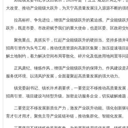
郑陆镇党委书记李汉田表示，2026年是“十五五”规划开局之
大改变、推动产业能级大跃升，为天宁高质量发展注入源源不断的强
拉高标杆、争先进位，增强产业能级跃升的紧迫感。产业能级跃
跃升，既是市委、市政府赋予我们的重大使命，也是区委、区政府交
聚焦重点、真抓实干，扛起产业能级跃升的硬担当。坚持多措并
招商引资作为头号工程，推动优质资源向高新区集聚；加压提速项目建设
解土地制约，着力解决空间布局零散化、碎片化及低效用地闲置等问
正风肃纪、锤炼作风，增强产业能级跃升的保障力。作风建设是
服务优环境、以清风护发展，全面凝聚起高质量发展的强大动力。
镇党委副书记、镇长许术易要求，一要坚定不移推动高质量发展
招商引资、项目建设与转型升级。加密走访服务企业，切实破解难题
二要坚定不移发展新质生产力，激发产业跃升动能。强化创新驱
育才引才用才。聚焦主导产业延链补链，推动集群化、智能化发展。