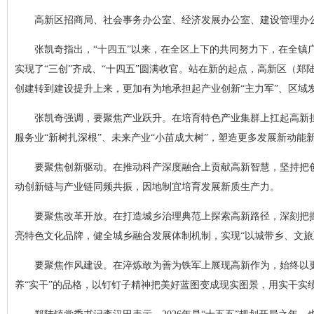
高新区招商局、社会事务办公室、经济发展办公室、建设管理办
张凯奇指出，“十四五”以来，在全区上下的共同努力下，在全
实现了“三创”齐成、“十四五”圆满收官。站在新的起点，高新区（郑
创建转到建设提升上来，更加有为地承担起产业创新“主力军”、区域
张凯奇强调，要聚焦产业跃升。在培育特色产业集群上扛起高新
服务业“新树扎深根”、未来产业“小苗成大树”，塑造更多发展新动能
要聚焦创新驱动。在推动科产深度融合上贡献高新智慧，坚持把
动创新链与产业链同频共振，因地制宜培育发展新质生产力。
要聚焦改革开放。在打造城乡治理典范上探索高新路径，深刻把
亮特色文化品牌，健全城乡融合发展体制机制，实现“以城带乡、文旅
要聚焦作风建设。在淬炼敢为善为铁军上展现高新作为，始终以更
养“实干”的品格，以钉钉子精神把美好蓝图变成现实图景，用实干实