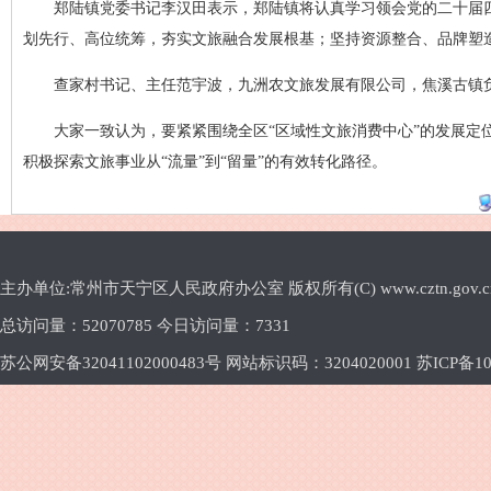
郑陆镇党委书记李汉田表示，郑陆镇将认真学习领会党的二十届
划先行、高位统筹，夯实文旅融合发展根基；坚持资源整合、品牌塑
查家村书记、主任范宇波，九洲农文旅发展有限公司，焦溪古镇负
大家一致认为，要紧紧围绕全区“区域性文旅消费中心”的发展定
积极探索文旅事业从“流量”到“留量”的有效转化路径。
主办单位:常州市天宁区人民政府办公室 版权所有(C) www.cztn.gov.cn E-m
总访问量：
52070785 今日访问量：
7331
苏公网安备32041102000483号 网站标识码：3204020001
苏ICP备10