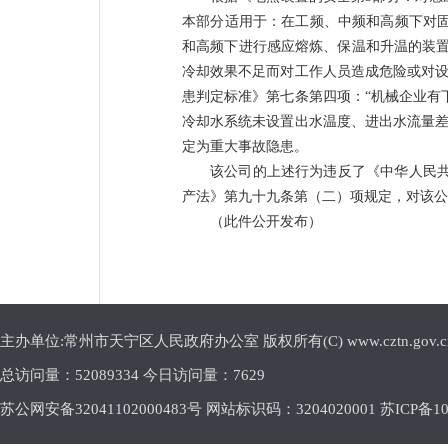
本部分适用于：在工频、中频和高频下对
和高频下进行感应熔炼、保温和升温的装置
冷却效果不足而对工作人员造成危险或对设
患判定标准》第七条第四项：
“机械企业
冷却水系统未设置出水温度、进出水流量差
定为重大事故隐患。
该公司的上述行为违反了《中华人民
产法》第九十九条第（二）项规定，对该公
（此件公开发布）
主办单位:常州市天宁区人民政府办公室 版权所有(C) www.cztn.gov.cn E-m
总访问量：
52089334 今日访问量：
7629
苏公网安备32041102000483号 网站标识码：3204020001
苏ICP备10