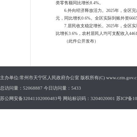
类零售额同比增长8.4%。
6.外向经济释放活力。2025年，全区完成
元，同比增长0.6%。全区实际到账外资6665
7.居民收支稳定增长。2025年，全区实
比增长3.6%，农村居民人均可支配收入446
（此件公开发布）
主办单位:常州市天宁区人民政府办公室 版权所有(C) www.cztn.gov.cn E-m
总访问量：
52068887 今日访问量：
5433
苏公网安备32041102000483号 网站标识码：3204020001
苏ICP备10