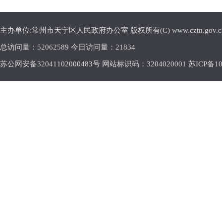
主办单位:常州市天宁区人民政府办公室 版权所有(C) www.cztn.gov.cn E-m
总访问量：
52062589 今日访问量：
21834
苏公网安备32041102000483号 网站标识码：3204020001
苏ICP备10