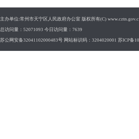
主办单位:常州市天宁区人民政府办公室 版权所有(C) www.cztn.gov.cn E-m
总访问量：
52071093 今日访问量：
7639
苏公网安备32041102000483号 网站标识码：3204020001
苏ICP备10