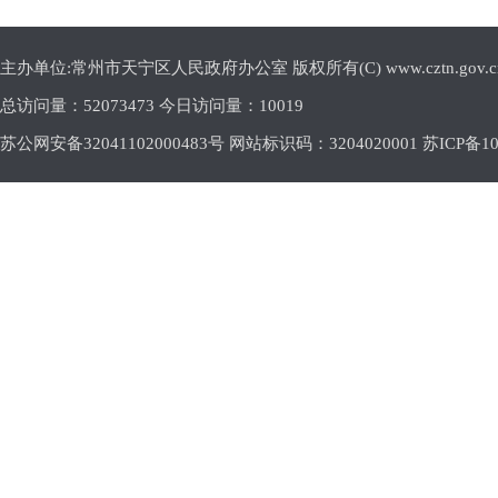
主办单位:常州市天宁区人民政府办公室 版权所有(C) www.cztn.gov.cn E-m
总访问量：
52073473 今日访问量：
10019
苏公网安备32041102000483号 网站标识码：3204020001
苏ICP备10