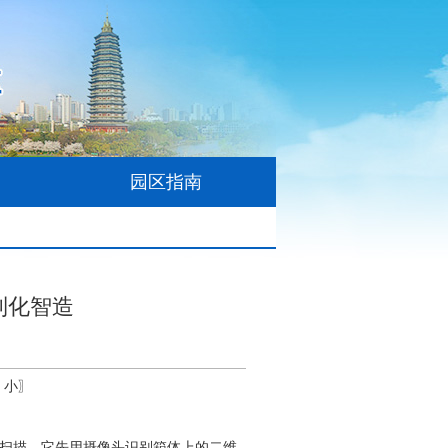
园区指南
制化智造
小
〗
行扫描。
它先用摄像头识别箱体上的二维