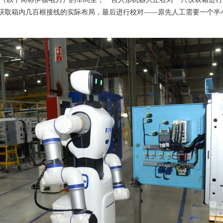
描获取箱内几百根接线的实际布局，最后进行校对——原先人工需要一个半