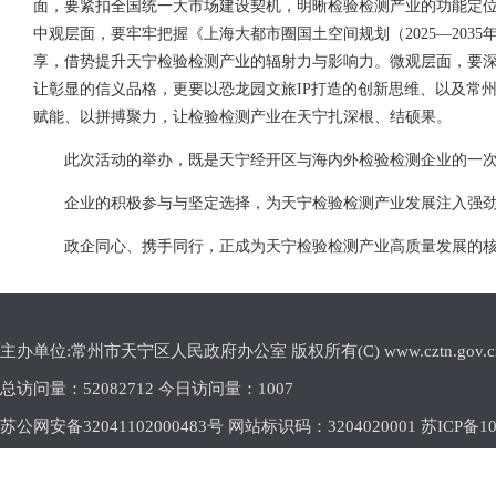
面，要紧扣全国统一大市场建设契机，明晰检验检测产业的功能定
中观层面，要牢牢把握《上海大都市圈国土空间规划（2025—20
享，借势提升天宁检验检测产业的辐射力与影响力。微观层面，要
让彰显的信义品格，更要以恐龙园文旅IP打造的创新思维、以及常
赋能、以拼搏聚力，让检验检测产业在天宁扎深根、结硕果。
此次活动的举办，既是天宁经开区与海内外检验检测企业的一
企业的积极参与与坚定选择，为天宁检验检测产业发展注入强
政企同心、携手同行，正成为天宁检验检测产业高质量发展的
主办单位:常州市天宁区人民政府办公室 版权所有(C) www.cztn.gov.cn E-m
总访问量：
52082712 今日访问量：
1007
苏公网安备32041102000483号 网站标识码：3204020001
苏ICP备10