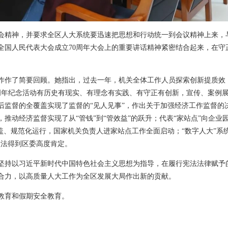
会精神，并要求全区人大系统要迅速把思想和行动统一到会议精神上来，
全国人民代表大会成立70周年大会上的重要讲话精神紧密结合起来，在守
的工作作了简要回顾。她指出，过去一年，机关全体工作人员探索创新提质
周年纪念活动有历史有现实、有理念有实践、有守正有创新，宣传、案例
后监督的全覆盖实现了监督的“见人见事”，作出关于加强经济工作监督的
推动经济监督实现了从“管钱”到“管效益”的跃升；代表“家站点”向企业
盖、规范化运行，国家机关负责人进家站点工作全面启动；“数字人大”系
做法得到区委高度肯定。
坚持以习近平新时代中国特色社会主义思想为指导，在履行宪法法律赋予
合力，以高质量人大工作为全区发展大局作出新的贡献。
教育和假期安全教育。
）