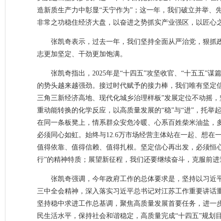
造新质生产力中彰显“天宁作为”；这一年，我们破立并举、
非常之功稳住经济大盘，以奋进之势抓实产业强区，以匠心
张凯奇表示，过去一年，我们坚持全面从严治党，狠抓
志更加坚定、干劲更加饱满。
张凯奇指出，2025年是“十四五”攻坚收官、“十五五
的势头越来越强劲。接过时代赋予的接力棒，我们唯有坚定
三角三新经济高地、现代化城乡治理样板”发展定位不动摇，
重动能转换的化学反应，以高质量发展的“稳”与“进”，托举起
在同一条板凳上，情系群众安危冷暖、心系百姓柴米油盐，
必须同心如虹。始终与12.6万市场经营主体站在一起、想
值得依靠、值得信赖、值得扎根。坚定信心再出发，必须恒
行”的精神特质；展望新征程，我们还要继续奋斗，克服前
张凯奇强调，今年政府工作的总体要求是，坚持以习近
三中全会精神，深入落实习近平总书记对江苏工作重要讲话
坚持稳中求进工作总基调，聚焦高质量发展首要任务，进一
民生活水平，保持社会和谐稳定，高质量完成“十四五”规划