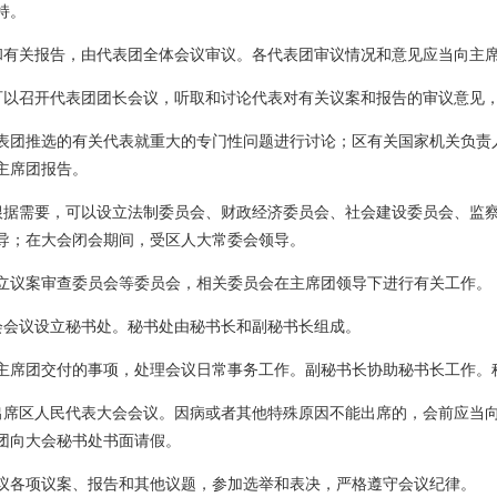
持。
和有关报告，由代表团全体会议审议。各代表团审议情况和意见应当向主
可以召开代表团团长会议，听取和讨论代表对有关议案和报告的审议意见
表团推选的有关代表就重大的专门性问题进行讨论；区有关国家机关负责
主席团报告。
根据需要，可以设立法制委员会、财政经济委员会、社会建设委员会、监
导；在大会闭会期间，受区人大常委会领导。
立议案审查委员会等委员会，相关委员会在主席团领导下进行有关工作。
会会议设立秘书处。秘书处由秘书长和副秘书长组成。
主席团交付的事项，处理会议日常事务工作。副秘书长协助秘书长工作。
出席区人民代表大会会议。因病或者其他特殊原因不能出席的，会前应当
团向大会秘书处书面请假。
议各项议案、报告和其他议题，参加选举和表决，严格遵守会议纪律。