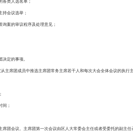
的各类人选名单；
主持会议选举；
质询案的审议程序及处理意见；
团决定的事项。
议从主席团成员中推选主席团常务主席若干人和每次大会全体会议的执行
；
时间；
。
主席团会议。主席团第一次会议由区人大常委会主任或者受委托的副主任