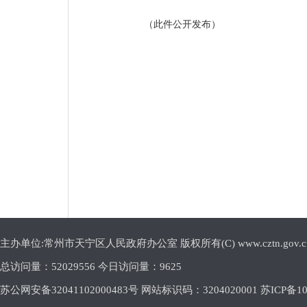
（此件公开发布）
主办单位:常州市天宁区人民政府办公室 版权所有(C) www.cztn.gov.cn E-m
总访问量：
52029556 今日访问量：
9625
苏公网安备32041102000483号 网站标识码：3204020001
苏ICP备10