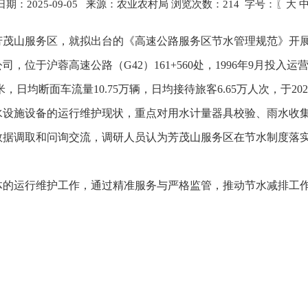
期：2025-09-05 来源：农业农村局 浏览次数：
214
字号：〖
大
芳茂山服务区，就拟出台的《
高速公路服务区节水管理规范
》开
公司，位于沪蓉高速公路（
G42
）
161+560
处
，1996
年
9
月投入运
米，
日均断面车流量
10.75
万辆，日均接待旅客
6.65
万人次
，于
202
水设施设备的运行维护现状，重点对用水计量器具校验、雨水收
数据调取和问询交流，调研人员认为芳茂山服务区在节水制度落
。
体的运行维护工作，通过精准服务与严格监管，推动节水减排工