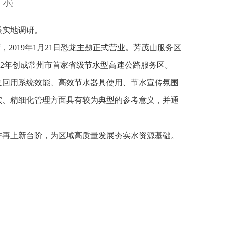
中
小
〗
展实地调研。
营
，2019
年
1
月
21
日恐龙主题正式营业
。
芳茂山服务区
2
年创成常州市首家省级节水型高速公路服务区。
集回用系统效能、高效节水器具使用、节水宣传氛围
实、精细化管理方面具有较为典型的参考意义，并通
作再上新台阶，为区域高质量发展夯实水资源基础。