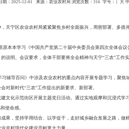
期：2025-12-01 来源：农业农村局 浏览次数：
316
字号：〖
大
神，天宁区农业农村局紧紧聚焦乡村全面振兴，周密部署、多措
员原原本本学习《中国共产党第二十届中央委员会第四次全体会议
的说明。会议要求，全体干部要将全会精神与天宁“三农”工作
学习辅导百问》中涉及农业农村的重点内容开展专题学习，聚焦
会对新时代“三农”工作提出的新要求、新部署。
党建文化示范街区开展主题党日活动。通过实地观摩和沉浸式学
感和使命感。
习成果，坚持学用结合、以学促干，走好城乡融合发展之路，做
农业农村现代化建设贡献更大力量。