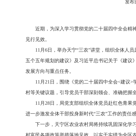
发布日
近期，为深入学习贯彻党的二十届四中全会精
见行见效。
11
月
6
日，举办天宁“三农”讲堂，组织全体人
五个五年规划的建议》及习近平总书记关于《建议》
发展方向与重点任务。
11
月
21
日，围绕《党的二十届四中全会
<
建议
>
村等关键议题，引导党员干部深刻领会、准确把握全
11
月
28
日，局党支部组织全体党员赴红色青果
进一步激发全体干部投身新时代“三农”工作的责任
下一步，天宁区农业农村局将持续巩固深化学
村富民各项政策举措落地见效，以实干实绩为全区