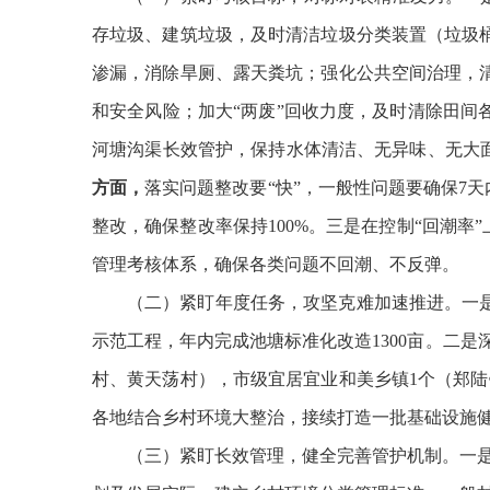
存垃圾、建筑垃圾，
及时清洁
垃圾分类装置（垃圾
渗漏，消除旱厕、露天粪坑；强化公共空间治理，
和安全风险；加大
“
两废
”
回收力度，及时清除田间
河塘沟渠长效管护，保持水体清洁、无异味、无大
方面，
落实问题整改要
“
快
”
，一般
性
问题要确保
7
天
整改，确保整改率保持
100%
。
三是在控制
“
回潮率
”
管理考核体系，确保各类问题不回潮、不反弹。
（二）紧盯年度任务，攻坚克难加速推进。一
示范工程，年内完成池塘标准化改造
1300
亩。
二是
村、黄天荡村），市级宜居宜业和美乡镇
1
个（郑陆
各地结合乡村环境大整治，接续打造一批基础设施
（三）紧盯长效管理，
健全完善管护机制
。
一