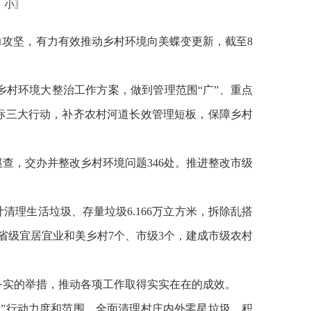
中
小
〗
力攻坚
，
有力有效推动乡村环境向美蝶变更新，截至8
乡村环境大整治工作方案，做到管理范围
“
广
”
、重点
标三大行动，补齐农村河道长效管理短板
，保障乡村
巡查，交办并整改乡村环境问题
346
处。推进整改市级
计清理生活垃圾、存量垃圾
6.
166
万立方米，拆除乱搭
省级宜居宜业和美乡村
7
个、市级
3
个，建成市级农村
务实的举措，推动各项工作取得实实在在的成效。
洁
”
行动力度
和范围
，
全面
清理村庄内外零星垃圾、积