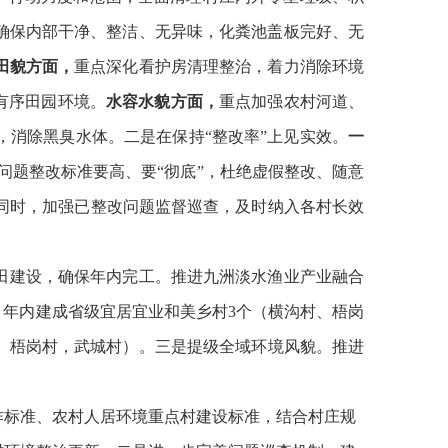
确保
内部干净、整洁、无异味，化粪池盖板完好、无
田貌方面，
重点深化看护房清理整治，着力消除环境
有序田园环境
。
水容水貌方面，
重点加强农村河道、
，消除黑臭水体
。
二是在保持
“
整改率
”
上见实效。
一
问题整改标准要高、要
“
彻底
”
，杜绝虚假整改、随意
同时，加强已整改问题监督巡查，
及时
纳入各村长效
田建设，确保年内完工。推进九洲淡水渔业产业融合
，年内建成省级宜居宜业和美乡村
3
个（横沟村、梧岗
、梧岗村，武城村）。
三是
提级
全域环境
风貌
。
推进
作标准、农村人居环境重点村建设标准，结合村庄规