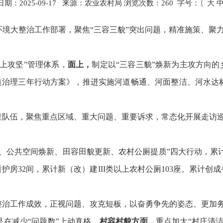
期：2025-09-17 来源：农业农村局 浏览次数：
260
字号：〖
大
环境大整治工作部署，
聚焦
“三容三貌”突出问题，精准施策、聚
上攻坚
”
管理体系，
面上，
制定以
“
三容三貌
”
焕新为主攻方向的
道治理三年行动方案》，推进实施河道畅通、河面整洁、河水达
查队伍，聚焦重点区域、重大问题、重要诉求，常态化开展走访
、公共空间焕新、田容田貌更新、农村公厕提质
”
四大行动，累
看护房
3
2
间
，累计新（改）建
III
类以上农村公厕
103
座。累计创成
整治工作成效，正视问题、攻克短板，以奋勇争先的姿态、更加
是在减少
“
问题数
”
上动真格。
村容村貌方面，
重点
加大
“
村庄清