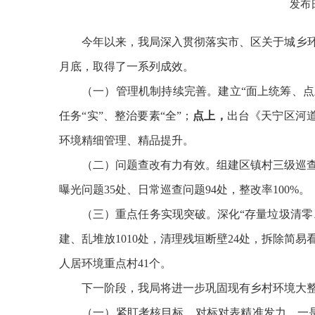
发布日
今年以来，我局深入贯彻落实市、区关于城乡
月底，取得了一系列成效。
（一）
管理机制持续完善。
建立
“
面上统筹、点
任务
“
实
”
、整治要素
“
全
”
；
点上，
出台《天宁区河
环境精细管理、精品提升。
（二）
问题查改有力有效。
组建区镇村三级巡
曝光问题
35
处、日常巡查问题
94
处，整改率
100%
。
（三）
重点任务实现突破。
深化
“
存量垃圾清零
建、乱堆放
1010
处，清理残垣断壁
2
4
处，拆除简易
人居环境重点村
41
个。
下一阶段，我
局将
进一步巩固现有乡村环境大
（一）
紧盯考核目标，对标对表精准发力。一