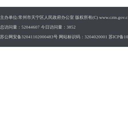
主办单位:常州市天宁区人民政府办公室 版权所有(C) www.cztn.gov.cn E-m
总访问量：
52044607 今日访问量：
3852
苏公网安备32041102000483号 网站标识码：3204020001
苏ICP备10