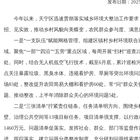
发布日期：202
今年以来，天宁区迅速贯彻落实城乡环境大整治工作要求
招、见实效，推动乡村风貌向美蝶变，农民群众参与度、满意
一是“一支队伍”赋能网格管理。组建区镇村乡村环境联合
域。聚焦“一部”“四沿”“五旁”重点区域，每周开展“扫村”巡
处。同时，结合无人机低空飞行技术，
截至6月底，
累计巡检河
点关注暴露垃圾、黑臭水体、违规看护房、旱厕等突出环境问
场83处，整改提升农田简易大棚和看护房60处。常“问”群
题、推动整改，上半年消除群众关心的环境问题5处。
二是“三张清单”拧紧责任链条。任务清单明方向。围绕
壁、治理公共空间等13项目标任务。项目清单强支撑。以行政
1460万元。问题清单促落实。发挥社会、群众、部门等监督
进、跟踪落实。建立问题分类整改制度，充分研判问题线索类