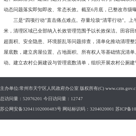
动态问题落实即知即改、常态长效。
截至6月底，
已整改市级曝
三是“四项行动”直击痛点难点。存量垃圾“清零行动”。上
米，清理区域已全部纳入长效管理范围予以长效保洁。田容田
超面积、安全隐患、环境脏乱等问题排查，清单化推动清理整
屋底数，建立房屋位置、占地面积、所有权人等基础情况清单。
动。建立农村公厕建设与管理底数清单，组织开展农村公厕建管
主办单位:常州市天宁区人民政府办公室 版权所有(C) www.cztn.gov.cn E-m
总访问量：
52076201 今日访问量：
12747
苏公网安备32041102000483号 网站标识码：3204020001
苏ICP备10